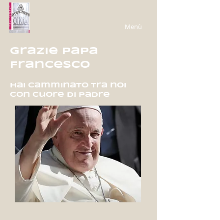
Menù
Grazie Papa
Francesco
hai camminato tra noi
con cuore di Padre