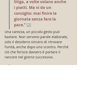
litiga, a volte volano anche 
i piatti. Ma vi do un 
consiglio: mai finire la 
giornata senza fare la 
pace.
” 
[2]
Una carezza, un piccolo gesto può 
bastare. Non servono parole elaborate, 
solo il desiderio sincero di ritrovare 
l’unità, anche dopo uno scontro. Perché 
ciò che ferisce davvero è portare il 
rancore nel giorno successivo.
“Le madri sono l’antidoto 
più
forte al dilagare 
dell’individualismo 
egoistico.”
[3]
Le madri si donano totalmente, fin dal 
momento in cui accolgono una nuova 
vita nel proprio grembo. Sono custodi 