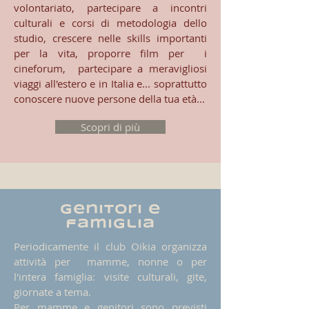
volontariato, partecipare a incontri
culturali e corsi di metodologia dello
studio, crescere nelle skills importanti
per la vita, proporre film per i
cineforum, partecipare a meravigliosi
viaggi all'estero e in Italia e... soprattutto
conoscere nuove persone della tua età...
Scopri di più
genitori e
famiglia
Periodicamente il club Oikia organizza
attività per mamme, nonne o per
l'intera famiglia: visite culturali, gite,
giornate a tema.
Per mamme e genitori sono previsti