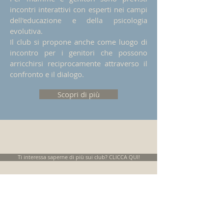
incontri interattivi con esperti nei campi
dell'educazione e della psicologia
evolutiva.
Il club si propone anche come luogo di
incontro per i genitori che possono
arricchirsi reciprocamente attraverso il
confronto e il dialogo.
Scopri di più
Ti interessa saperne di più sui club? CLICCA QUI!