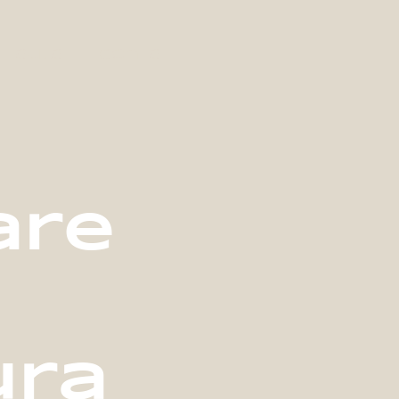
aula
Contatti
are
ura