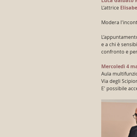
Luca Galbato 
L’attrice 
Elisab
Modera l'incontr
L’appuntamento 
e a chi è sensibi
confronto e pen
Mercoledì 4 mar
Aula multifunzi
Via degli Scipi
E' possibile acc