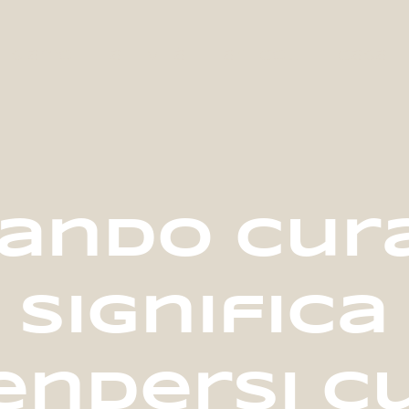
i siamo
attività
articoli
casa
ando cur
significa
endersi c