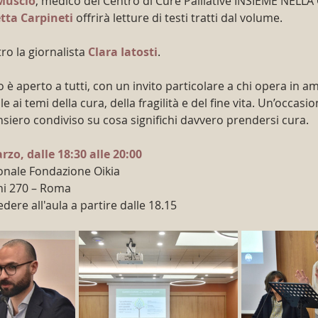
Muscio
, medico del Centro di Cure Palliative INSIEME NELLA
etta Carpineti
 offrirà letture di testi tratti dal volume.
o la giornalista 
Clara Iatosti
. 
è aperto a tutti, con un invito particolare a chi opera in am
le ai temi della cura, della fragilità e del fine vita. Un’occasio
siero condiviso su cosa significhi davvero prendersi cura. 
zo, dalle 18:30 alle 20:00
onale Fondazione Oikia
oni 270 – Roma
edere all'aula a partire dalle 18.15