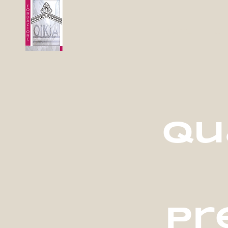
Home
Ch
Qu
pr