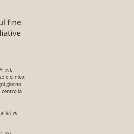
ul fine
liative
Ares), 
lo clinico, 
ni giorno 
 centro la 
lliative 