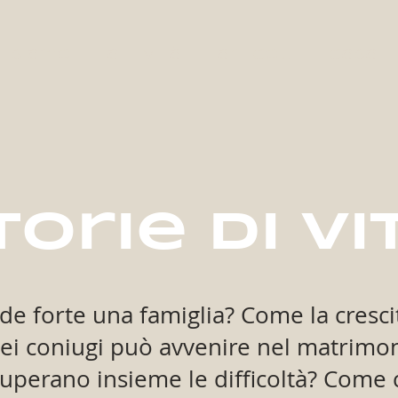
i siamo
attività
articoli
casa
torie di vi
de forte una famiglia? Come la cresci
i coniugi può avvenire nel matrimo
uperano insieme le difficoltà? Come c