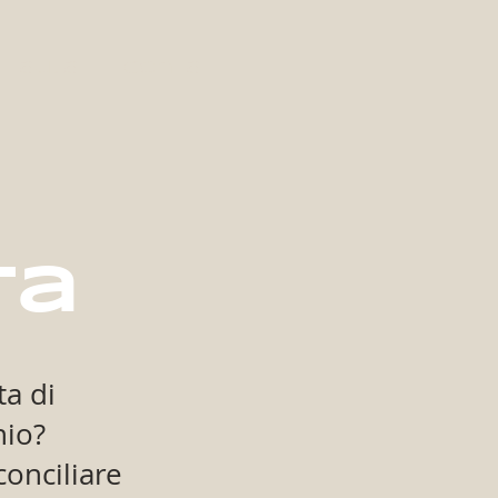
aula
Contatti
ta
ta di
nio?
onciliare