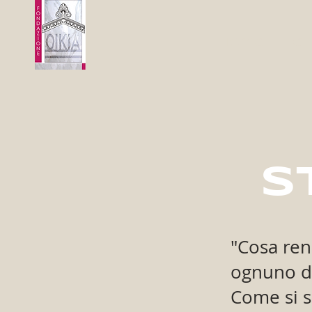
Home
Ch
S
"Cosa ren
ognuno de
Come si s