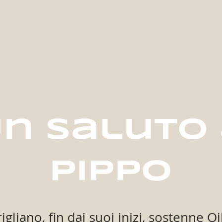
i siamo
attività
articoli
casa
n saluto
Pippo
gliano, fin dai suoi inizi, sostenne Oi