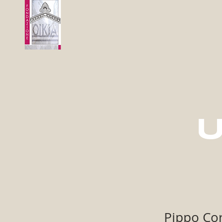
Home
Ch
U
Pippo Cori